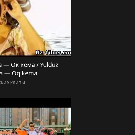
— Ок кема / Yulduz
a — Oq kema
ские клипы