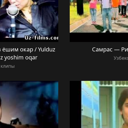
 ёшим окар / Yulduz
Самрас — Ри
z yoshim oqar
Узбек
 клипы