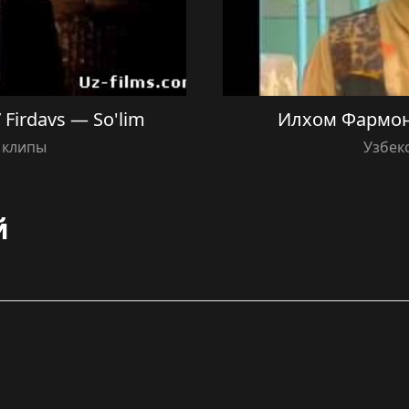
Firdavs — So'lim
Илхом Фармон
 клипы
Узбек
й