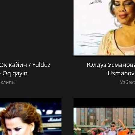
к кайин / Yulduz
Юлдуз Усманова 
 Oq qayin
Usmanov
 клипы
Узбек