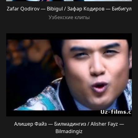
Zafar Qodirov — Bibigul / Зафар Кодиров — Бибигул
Узбекские клипы
Алишер Файз — Билмадингиз / Alisher Fayz —
Bilmadingiz