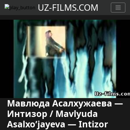
UZ-FILMS.COM
Мавлюда Асалхужаева —
Интизор / Mavlyuda
Asalxo’jayeva — Intizor