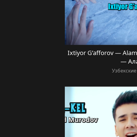
Ixtiyor G’afforov — Al
— Ал
Узбекские