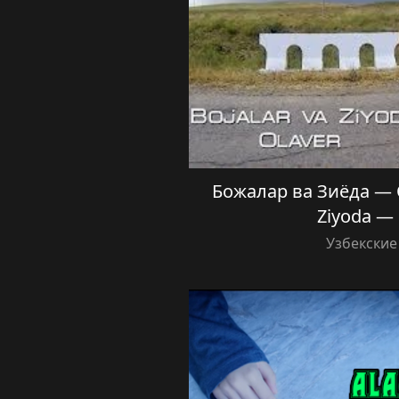
Божалар ва Зиёда — О
Ziyoda — 
Узбекские