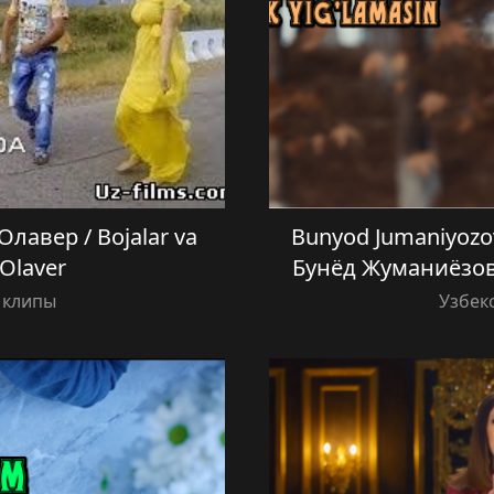
лавер / Bojalar va
Bunyod Jumaniyozov
Olaver
Бунёд Жуманиёзов
 клипы
Узбек