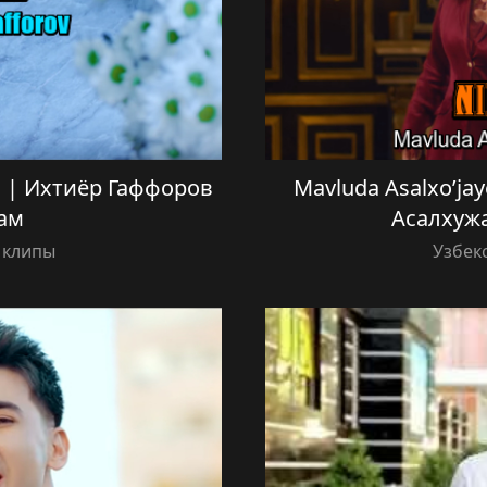
am | Ихтиёр Гаффоров
Mavluda Asalxo’ja
ам
Асалхуж
 клипы
Узбек