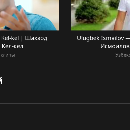
Kel-kel | Шахзод
Ulugbek Ismailov —
 Кел-кел
Исмоилов
 клипы
Узбек
й