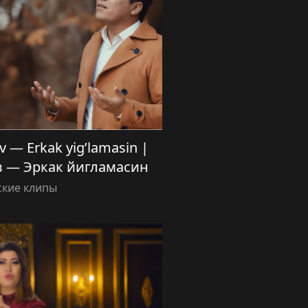
 — Erkak yig’lamasin |
 — Эркак йигламасин
ские клипы