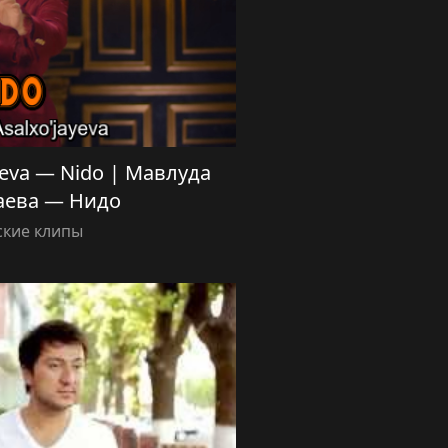
yeva — Nido | Мавлуда
аева — Нидо
ские клипы