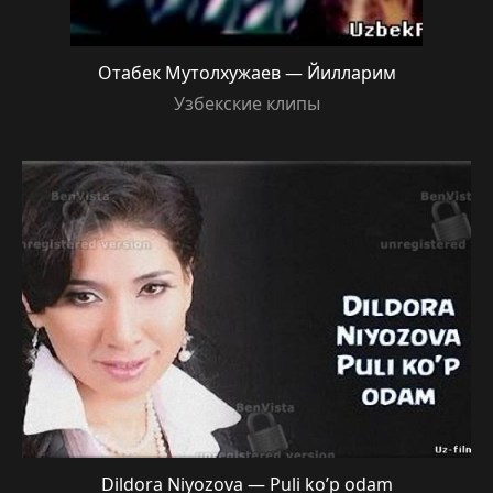
Отабек Мутолхужаев — Йилларим
Узбекские клипы
Dildora Niyozova — Puli ko’p odam