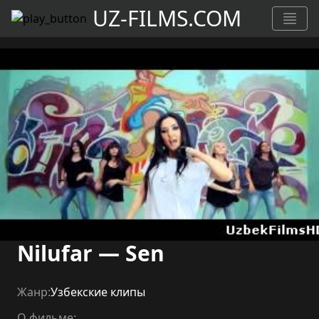
UZ-FILMS.COM
Nilufar — Sen
Жанр:
Узбекские клипы
О фильме: