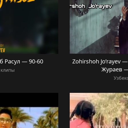
б Расул — 90-60
Zohirshoh Jo’rayev 
Жураев —
 клипы
Узбек