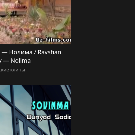
— Нолима / Ravshan
v — Nolima
ские клипы