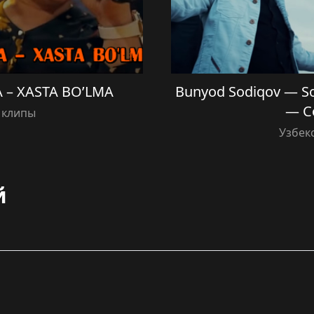
– XASTA BO’LMA
Bunyod Sodiqov — S
— С
 клипы
Узбек
й