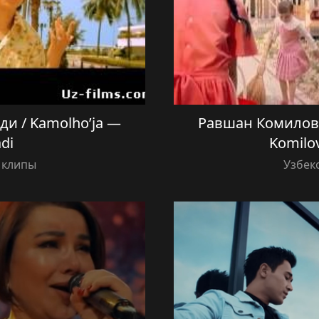
и / Kamolho’ja —
Равшан Комилов 
di
Komilo
 клипы
Узбек