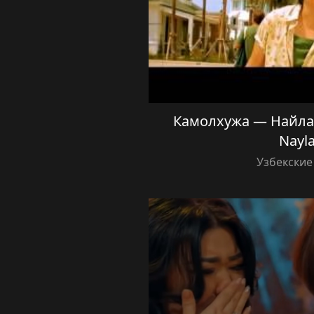
Камолхужа — Найлад
Nayla
Узбекские