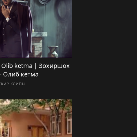
— Olib ketma | Зохиршох
 Олиб кетма
ские клипы