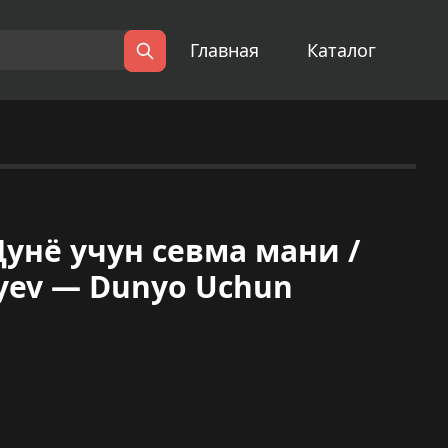
Главная
Каталог
Поиск
унё учун севма мани /
yev — Dunyo Uchun