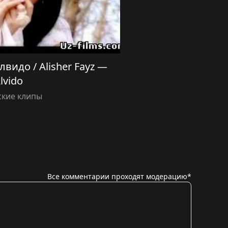
видо / Alisher Fayz —
lvido
ские клипы
Все комментарии проходят модерацию*