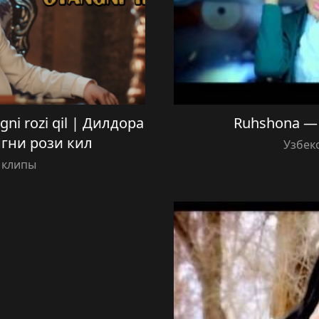
ni rozi qil | Дилдора
Ruhshona — 
гни рози кил
Узбек
 клипы