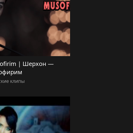
ofirim | Шерхон —
офирим
ские клипы