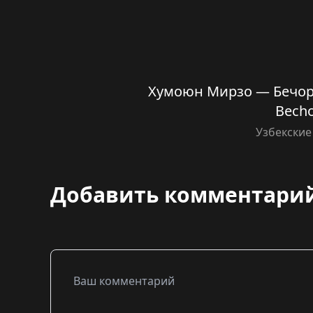
Хумоюн Мирзо — Бечор
Bech
Узбекские
Добавить комментари