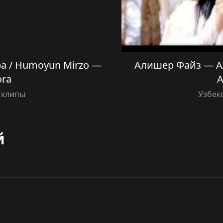
а / Humoyun Mirzo —
Алишер Файз — Ал
ora
A
 клипы
Узбек
й