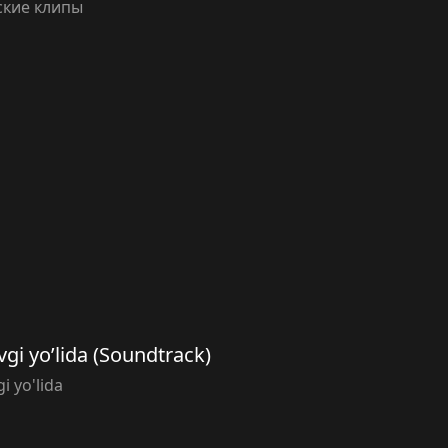
ские клипы
vgi yo’lida (Soundtrack)
i yo'lida