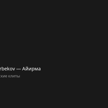
rbekov — Айирма
ские клипы