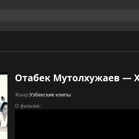
Отабек Мутолхужаев — 
Жанр:
Узбекские клипы
О фильме: