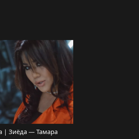
a | Зиёда — Тамара