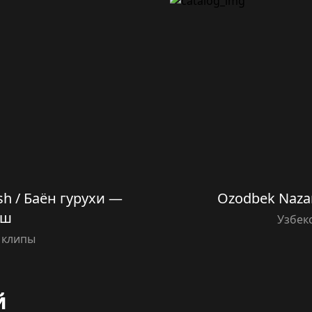
h / Баён гурухи —
Ozodbek Naza
ош
Узбек
 клипы
й