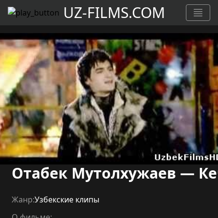
UZ-FILMS.COM
Отабек Мутолхужаев — Ке
Жанр:
Узбекские клипы
О фильме: