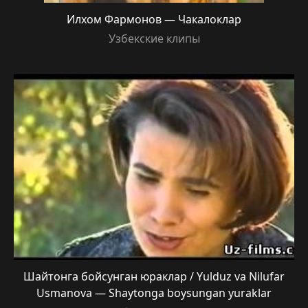
Илхом Фармонов — Чакалоклар
Узбекские клипы
Шайтонга бойсунган юраклар / Yulduz va Nilufar
Usmanova — Shaytonga boysungan yuraklar