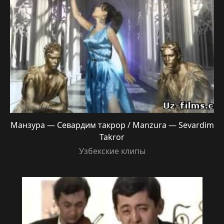
Манзура — Севардим такрор / Manzura — Sevardim
Takror
Узбекские клипы