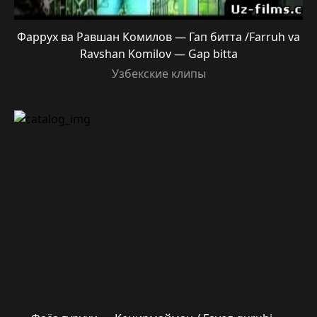
Фаррух ва Равшан Комилов — Гап битта /Farruh va
Ravshan Komilov — Gap bitta
Узбекские клипы