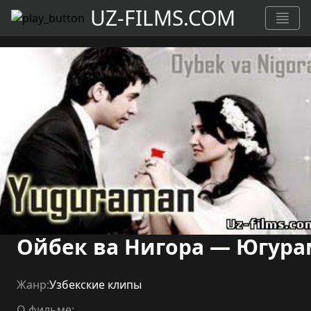
UZ-FILMS.COM
Ойбек ва Нигора — Югура
Жанр:
Узбекские клипы
О фильме: