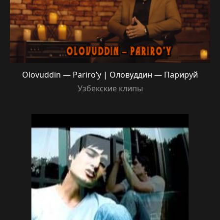
Olovuddin — Pariro’y | Оловуддин — Парируй
Узбекские клипы