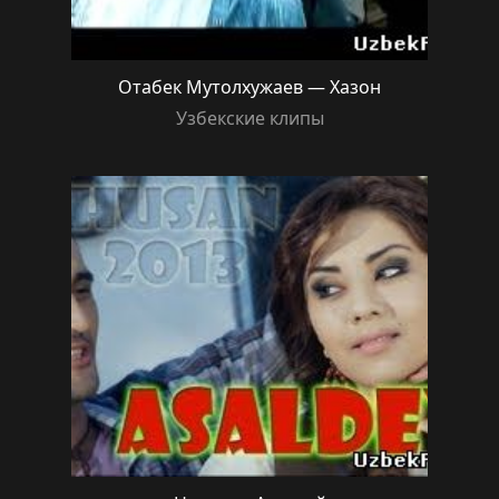
Отабек Мутолхужаев — Хазон
Узбекские клипы