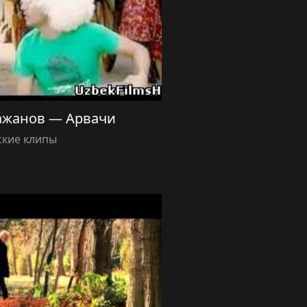
ажанов — Арвачи
ские клипы