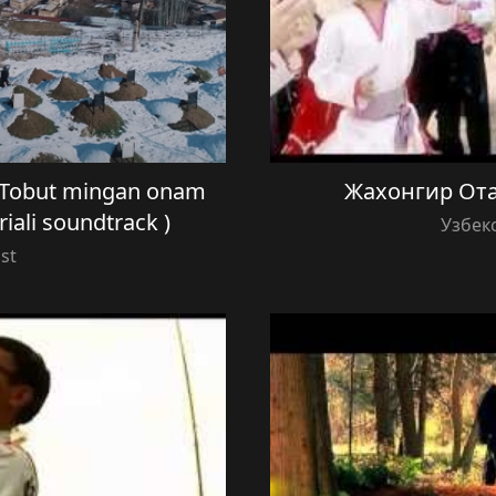
Tobut mingan onam
Жахонгир От
riali soundtrack )
Узбек
ist