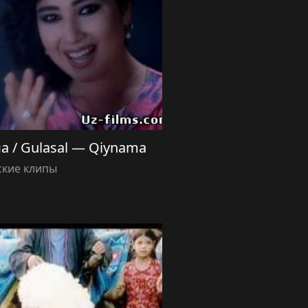
а / Gulasal — Qiynama
ские клипы