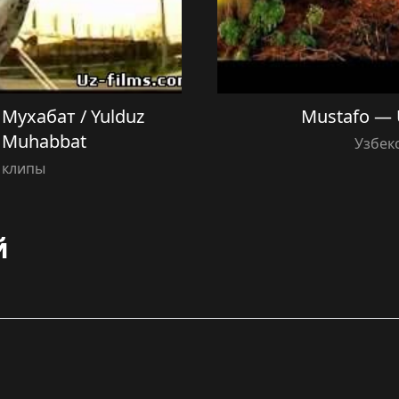
Мухабат / Yulduz
Mustafo —
 Muhabbat
Узбек
 клипы
й