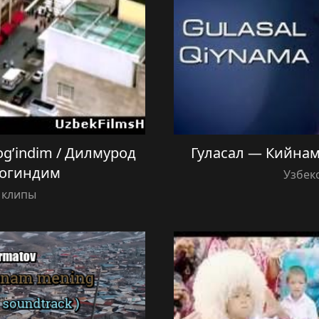
g’indim / Дилмурод
Гуласал — Кийнам
Согиндим
Узбек
 клипы