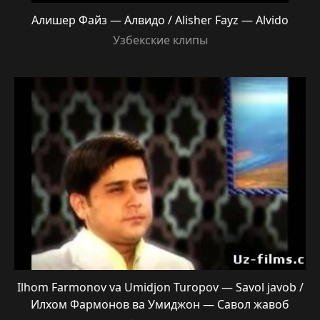
Алишер Файз — Алвидо / Alisher Fayz — Alvido
Узбекские клипы
Ilhom Farmonov va Umidjon Turopov — Savol javob /
Илхом Фармонов ва Умиджон — Савол жавоб