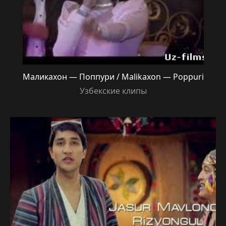
Маликахон — Поппури / Malikaxon — Poppuri
Узбекские клипы