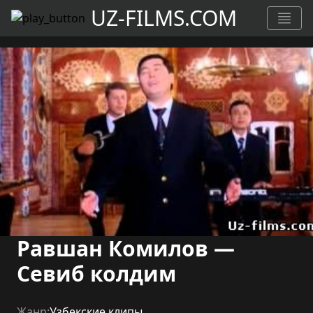
UZ-FILMS.COM
Равшан Комилов —
Севиб колдим
Жанр:
Узбекские клипы