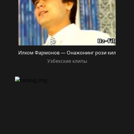
Илхом Фармонов — Онажонинг рози кил
Узбекские клипы