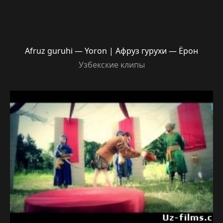
Afruz guruhi — Yoron | Афруз гурухи — Ёрон
Узбекские клипы