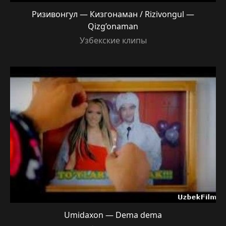
Ризивонгул — Кизгонаман / Rizivongul —
Qizg’onaman
Узбекские клипы
Umidaxon — Dema dema