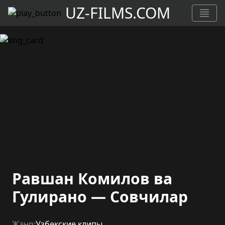
UZ-FILMS.COM
Равшан Комилов ва
Гулирано — Совчилар
Жанр:
Узбекские клипы