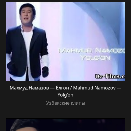
Махмуд Намазов — Ёлгон / Mahmud Namozov —
Yolg’on
Узбекские клипы