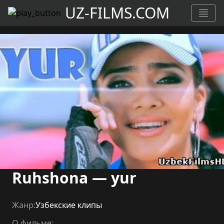
UZ-FILMS.COM
Ruhshona — yur
Жанр:
Узбекские клипы
О фильме: