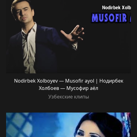
Nodirbek Xolboyev — Musofir ayol | Нодирбек
Холбоев — Мусофир аёл
Узбекские клипы