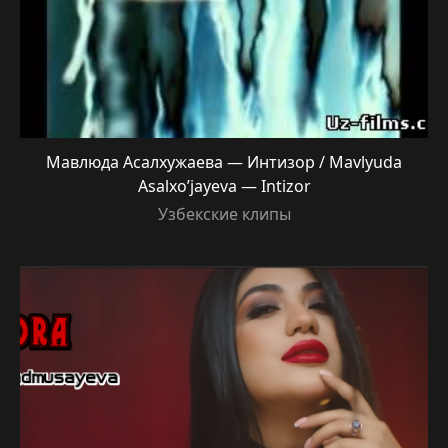
Мавлюда Асалхужаева — Интизор / Mavlyuda
Asalxo’jayeva — Intizor
Узбекские клипы