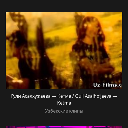
Гули Асалхужаева — Кетма / Guli Asalho’jaeva —
Ketma
Узбекские клипы