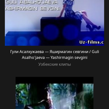
Гули Асалхужаева — Яширмагин севгини / Guli
Asalho'jaeva — Yashirmagin sevgini
Узбекские клипы