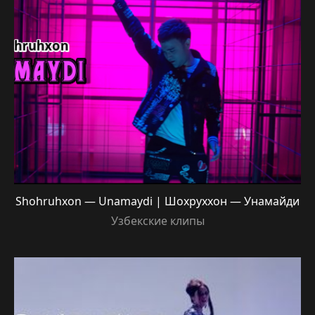
Shohruhxon — Unamaydi | Шохруххон — Унамайди
Узбекские клипы