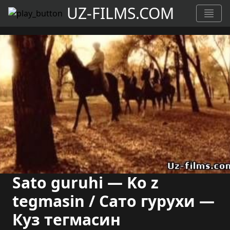
UZ-FILMS.COM
Sato guruhi — Ko z
tegmasin / Сато гурухи —
Куз тегмасин