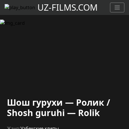
UZ-FILMS.COM
Шош гурухи — Ролик /
Shosh guruhi — Rolik
Жанр:
Узбекские клипы