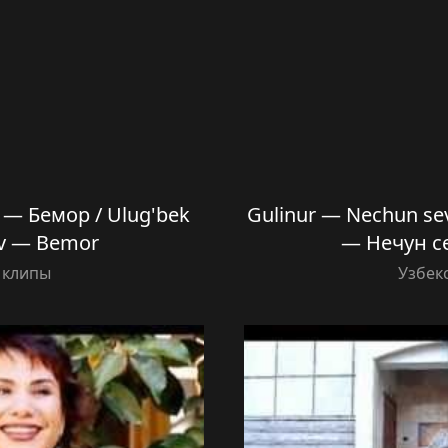
— Бемор / Ulug'bek
Gulinur — Nechun s
ev — Bemor
— Нечун с
 клипы
Узбек