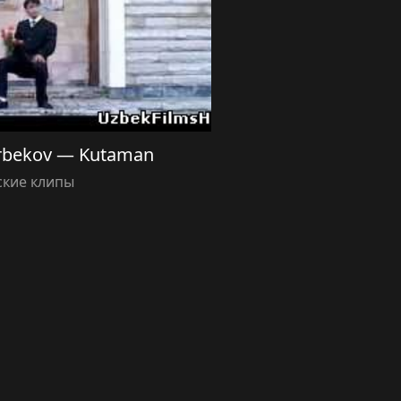
rbekov — Kutaman
ские клипы