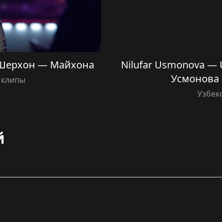
 Шерхон — Майхона
Nilufar Usmonova —
Усмонова 
 клипы
Узбек
й