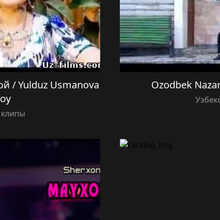
й / Yulduz Usmanova
Ozodbek Naza
toy
Узбек
 клипы