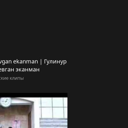
evgan ekanman | Гулинур
евган эканман
ские клипы