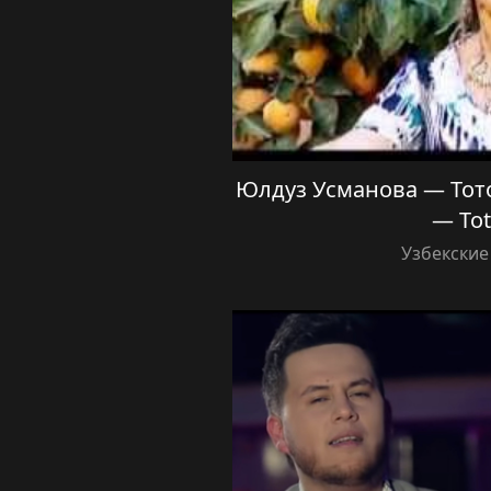
Юлдуз Усманова — Тото
— To
Узбекские