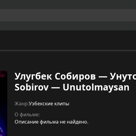
Улугбек Собиров — Унут
Sobirov — Unutolmaysan
Жанр:
Узбекские клипы
О фильме:
Описание фильма не найдено.