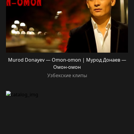
Murod Donayev — Omon-omon | Мурод Донаев —
Омон-омон
Узбекские клипы