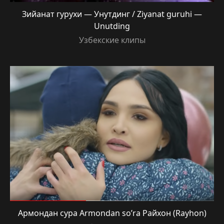
Зийанат гурухи — Унутдинг / Ziyanat guruhi —
Unutding
Узбекские клипы
Армондан сура Armondan so’ra Райхон (Rayhon)