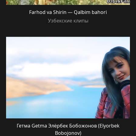
Farhod va Shirin — Qalbim bahori
Узбекские клипы
Гетма Getma Элёрбек Бобожонов (Elyorbek
Bobojonov)