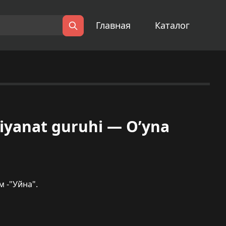
Главная
Каталог
Поиск
iyanat guruhi — O’yna
м -"Уйна".