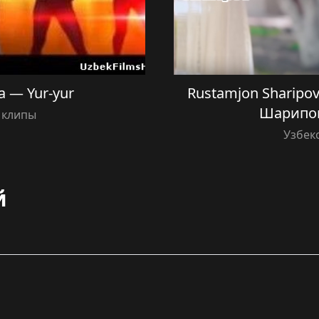
 — Yur-yur
Rustamjon Sharipo
Шарипо
 клипы
Узбек
й