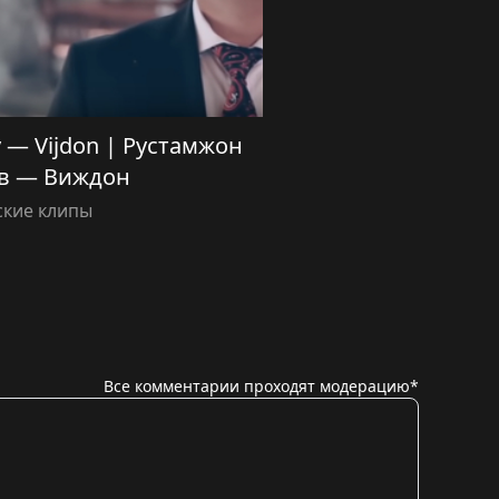
v — Vijdon | Рустамжон
в — Виждон
ские клипы
Все комментарии проходят модерацию*