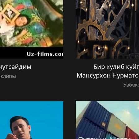
нутсайдим
Бир кулиб куйги
Мансурхон Нурматов
 клипы
Узбек