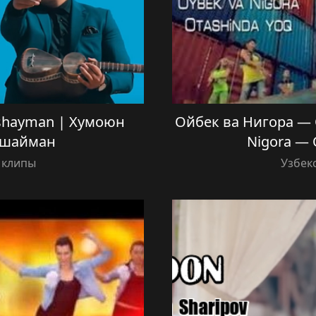
shayman | Хумоюн
Ойбек ва Нигора — 
Яшайман
Nigora — 
 клипы
Узбек