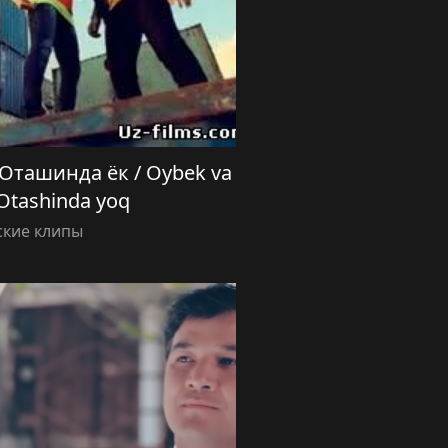
Оташинда ёк / Oybek va
Otashinda yoq
ские клипы