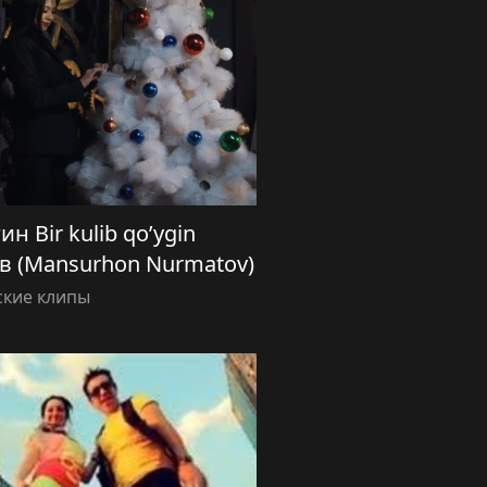
н Bir kulib qo’ygin
 (Mansurhon Nurmatov)
ские клипы