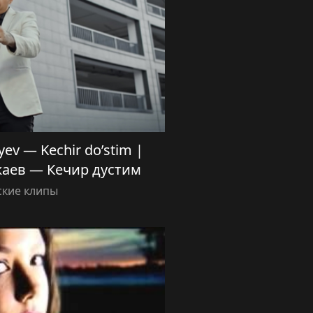
yev — Kechir do’stim |
аев — Кечир дустим
ские клипы