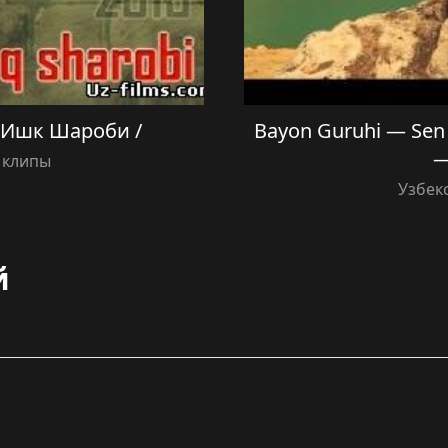
 Ишк Шароби /
Bayon Guruhi — Sen
—
 клипы
Узбек
й