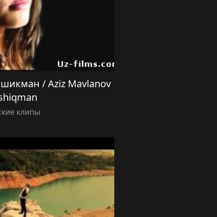
икман / Aziz Mavlanov
shiqman
ские клипы