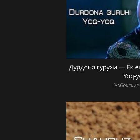
Дурдона гурухи — Ёк ёк
Yoq-y
Узбекские