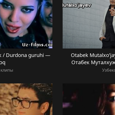
 / Durdona guruhi —
Otabek Mutalxo’ja
oq
Отабек Муталхуж
 клипы
Узбек