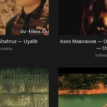
hahruz — Uyalib
Азиз Мавланов — Ош
— O
 клипы
Узбек