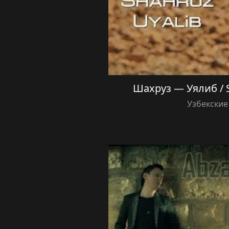
Шахруз — Уялиб / S
Узбекские