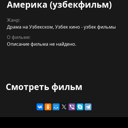
Америка (узбекфильм)
Жанр:
Драма на Узбекском
,
Узбек кино - узбек фильмы
О фильме:
Описание фильма не найдено.
Смотреть фильм