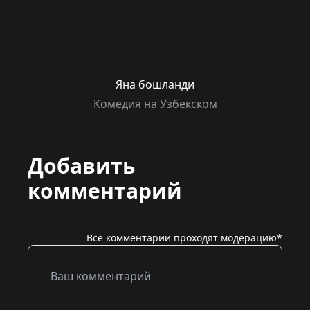
Яна бошланди
Комедия на Узбекском
Добавить
комментарий
Все комментарии проходят модерацию*