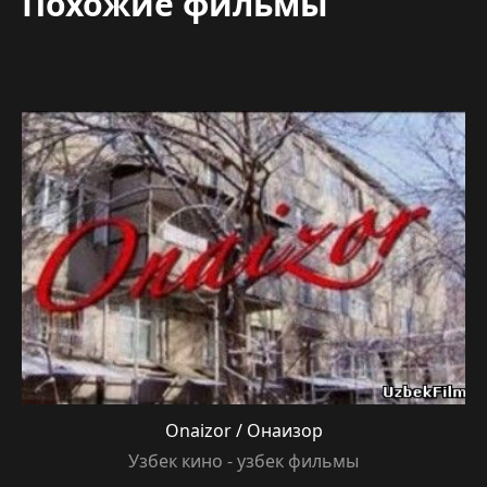
Похожие фильмы
Onaizor / Онаизор
Узбек кино - узбек фильмы