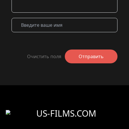
Очистить поля
Отправить
US-FILMS.COM