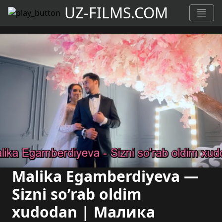
UZ-FILMS.COM
Malika Egamberdiyeva —
Sizni so’rab oldim
xudodan | Малика