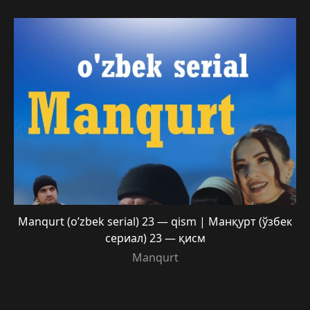
Manqurt (o’zbek serial) 23 — qism | Манқурт (ўзбек
сериал) 23 — қисм
Manqurt