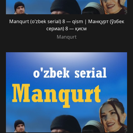
Manqurt (o’zbek serial) 8 — qism | Манқурт (ўзбек
сериал) 8 — қисм
Manqurt