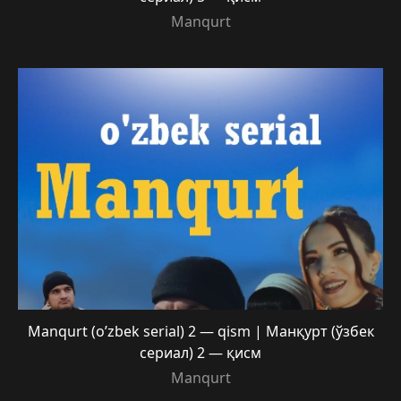
Manqurt
Manqurt (o’zbek serial) 2 — qism | Манқурт (ўзбек
сериал) 2 — қисм
Manqurt