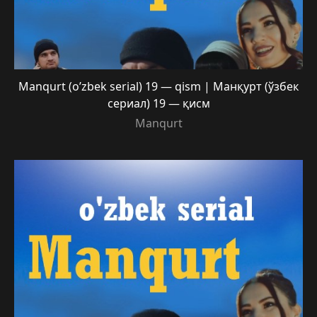
Manqurt (o’zbek serial) 19 — qism | Манқурт (ўзбек
сериал) 19 — қисм
Manqurt