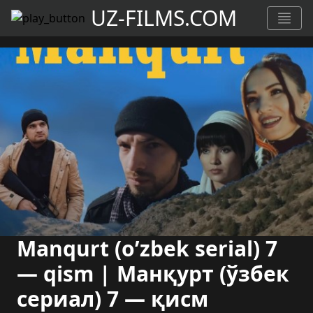
UZ-FILMS.COM
Manqurt (o’zbek serial) 7
— qism | Манқурт (ўзбек
сериал) 7 — қисм