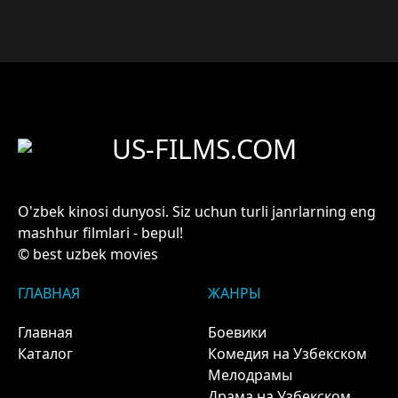
US-FILMS.COM
O'zbek kinosi dunyosi. Siz uchun turli janrlarning eng
mashhur filmlari - bepul!
© best uzbek movies
ГЛАВНАЯ
ЖАНРЫ
Главная
Боевики
Каталог
Комедия на Узбекском
Мелодрамы
Драма на Узбекском