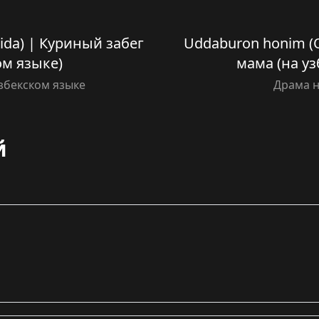
ilida) | Куриный забег
Uddaburon honim (O’
ом языке)
мама (на у
збекском языке
Драма н
й