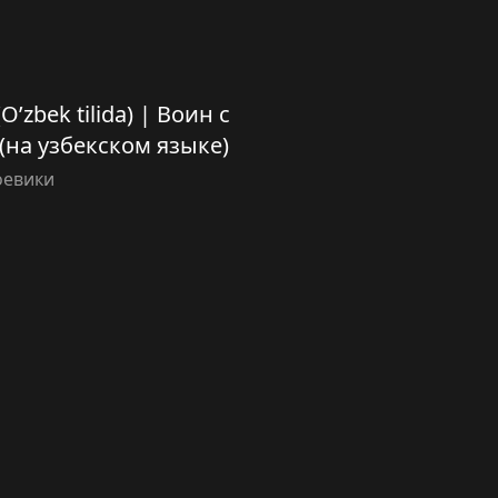
(O’zbek tilida) | Воин с
на узбекском языке)
оевики