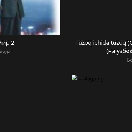
йир 2
Tuzoq ichida tuzoq (
(на узбе
илида
Б