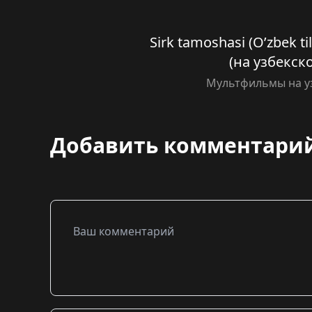
Sirk tamoshasi (O’zbek t
(на узбекск
Мультфильмы на у
Добавить комментари