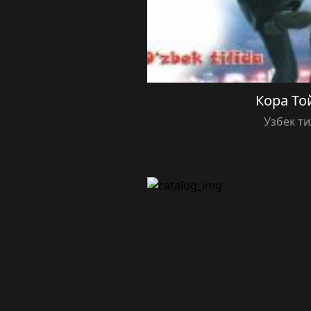
Кора То
Узбек т