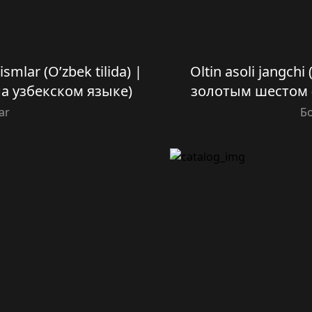
smlar (O’zbek tilida) |
Oltin asoli jangchi 
на узбекском языке)
золотым шестом (
ar
Б