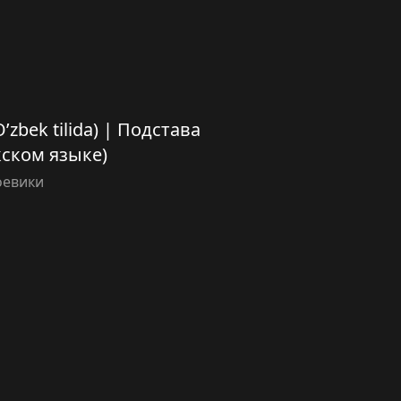
O’zbek tilida) | Подстава
кском языке)
оевики