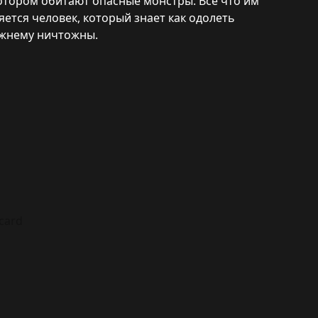
котором обитают опасные монстры. Все что им
ется человек, который знает как одолеть
ежнему ничтожны.