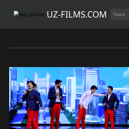
UZ-FILMS.COM