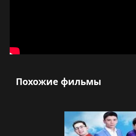
Похожие фильмы