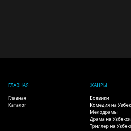
ГЛАВНАЯ
ЖАНРЫ
Главная
Боевики
Каталог
Комедия на Узбе
Мелодрамы
Драма на Узбекс
Триллер на Узбек