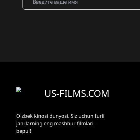
US-FILMS.COM
O'zbek kinosi dunyosi. Siz uchun turli
janrlarning eng mashhur filmlari -
bepul!