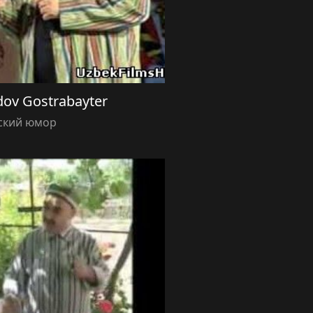
dov Gostrabayter
ский юмор