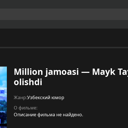
Million jamoasi — Mayk T
olishdi
Жанр:
Узбекский юмор
О фильме:
Описание фильма не найдено.