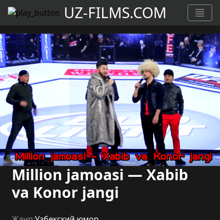
UZ-FILMS.COM
Million jamoasi — Xabib
va Konor jangi
Жанр:
Узбекский юмор