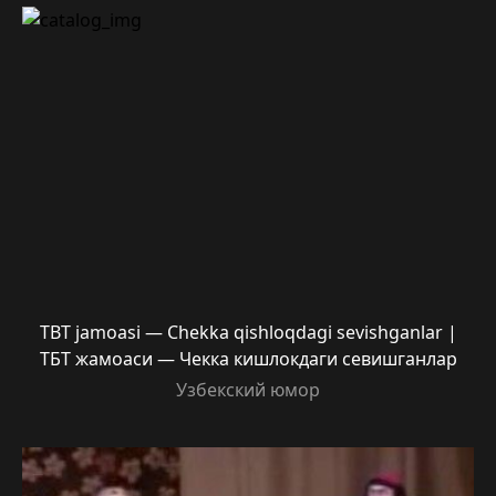
TBT jamoasi — Chekka qishloqdagi sevishganlar |
ТБТ жамоаси — Чекка кишлокдаги севишганлар
Узбекский юмор