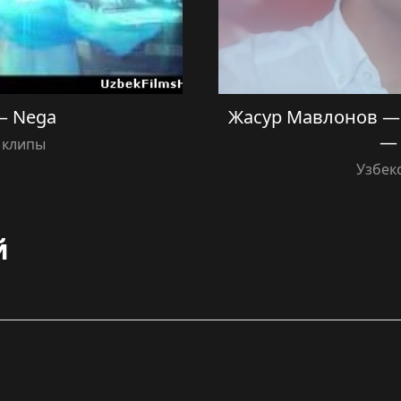
— Nega
Жасур Мавлонов — Н
— 
 клипы
Узбек
й