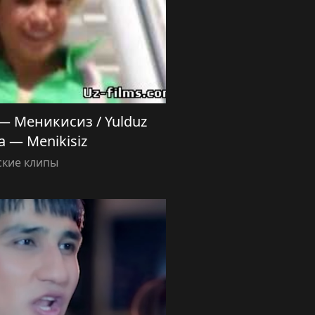
 Меникисиз / Yulduz
 — Menikisiz
ские клипы