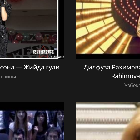
Афсона — Жийда гули
Дилфуза Рахимова
Rahimova
 клипы
Узбек