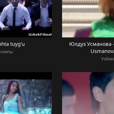
hta tuyg'u
Юлдуз Усманова —
Usmanova
 клипы
Узбек