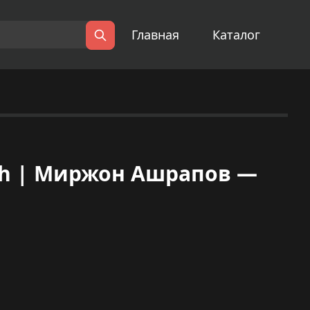
Главная
Каталог
Поиск
loh | Миржон Ашрапов —