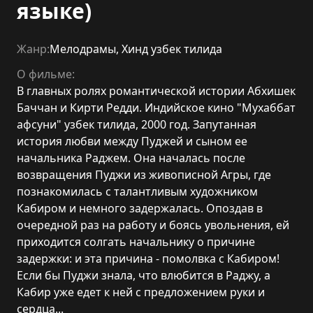
языке)
Жанр:
Мелодрамы
,
Хинд узбек тилида
О фильме:
В главных ролях романтической истории Абхишек
Баччан и Кирти Редди. Индийское кино "Мухаббат
афсуни" узбек тилида, 2000 год. Запутанная
история любви между Пуджей и сыном ее
начальника Раджем. Она началась после
возвращения Пуджи из живописной Агры, где
познакомилась с талантливым художником
Кабиром и немного задержалась. Опоздав в
очередной раз на работу и боясь увольнения, ей
приходится солгать начальнику о причине
задержки: и эта причина - помолвка с Кабиром!
Если бы Пуджи знала, что влюбится в Раджу, а
Кабир уже едет к ней с предложением руки и
сердца...