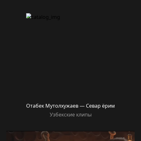
Отабек Мутолхужаев — Севар ёрим
Узбекские клипы