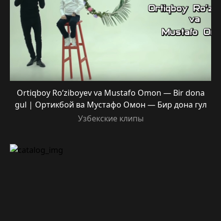
Ortiqboy Ro’ziboyev va Mustafo Omon — Bir dona
gul | Ортикбой ва Мустафо Омон — Бир дона гул
Узбекские клипы