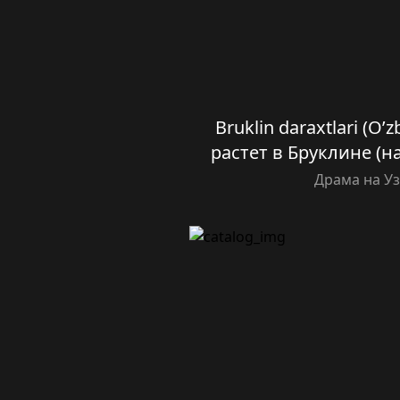
Bruklin daraxtlari (O’z
растет в Бруклине (н
Драма на У