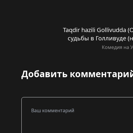
Taqdir hazili Gollivudda (
судьбы в Голливуде (н
Комедия на 
Добавить комментари