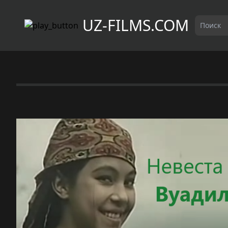
UZ-FILMS.COM