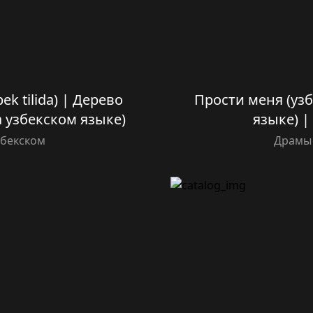
bek tilida) | Дерево
Прости меня (уз
а узбекском языке)
языке) |
збекском
Драмы 