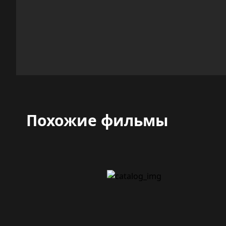
Похожие фильмы