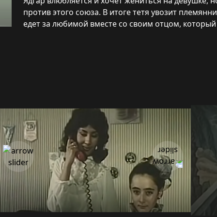
Ядгар влюбляется и хочет жениться на девушке, но
против этого союза. В итоге тетя увозит племянни
едет за любимой вместе со своим отцом, который 