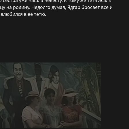
 сестра уже нашла невесту. К тому же тетя Асаль
цу на родину. Недолго думая, Ядгар бросает все и
влюбился в ее тетю.