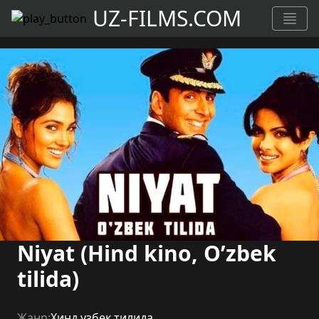
UZ-FILMS.COM
Niyat (Hind kino, O’zbek
tilida)
Жанр:
Хинд узбек тилида