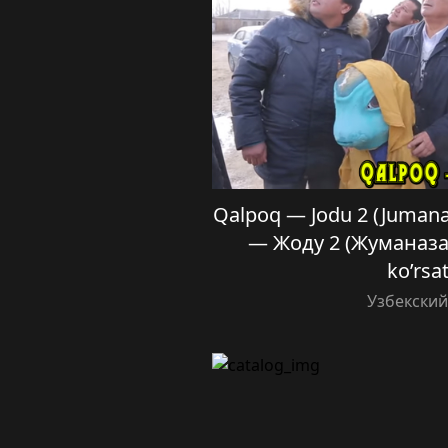
Qalpoq — Jodu 2 (Jumana
— Жоду 2 (Жуманазар
ko’rsa
Узбекски