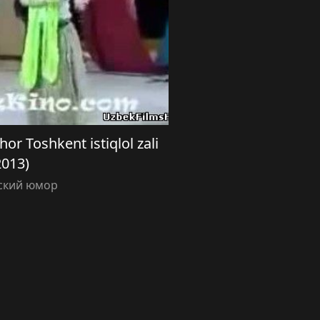
r Toshkent istiqlol zali
2013)
ский юмор