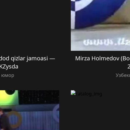
od qizlar jamoasi —
Mirza Holmedov (Boho
 KZysda
й юмор
Узбек