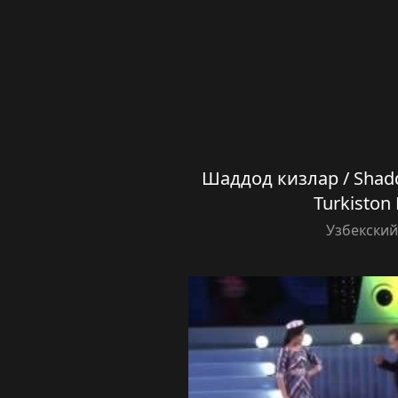
Шаддод кизлар / Shadd
Turkiston
Узбекски