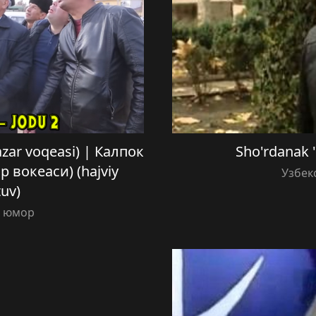
zar voqeasi) | Калпок
Sho'rdanak 
 вокеаси) (hajviy
Узбек
tuv)
й юмор