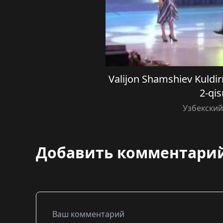
Valijon Shamshiev Kuld
2-qi
Узбекски
Добавить комментари