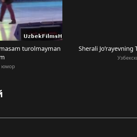
irmasam turolmayman
Sherali Jo’rayevning 
sm
Узбекск
й юмор
й