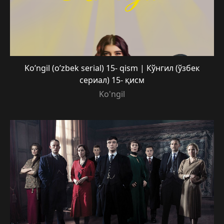
Ko’ngil (o’zbek serial) 15- qism | Кўнгил (ўзбек
сериал) 15- қисм
Ko'ngil