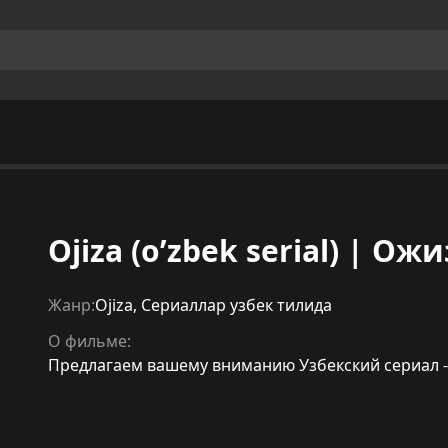
Ojiza (o’zbek serial) | Ож
Жанр:
Ojiza
,
Сериаллар узбек тилида
О фильме:
Предлагаем вашему вниманию Узбекский сериал -"O