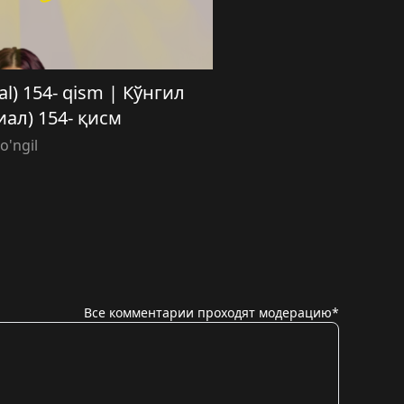
ial) 154- qism | Кўнгил
иал) 154- қисм
o'ngil
Все комментарии проходят модерацию*