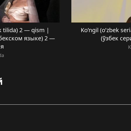
k tilida) 2 — qism |
Ko’ngil (o’zbek ser
бекском языке) 2 —
(ўзбек сер
ия
K
da
й