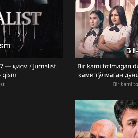
— қисм / Jurnalist
Bir kami to’lmagan du
7- qism
ками тўлмаган дунё
ist
Bir kami t