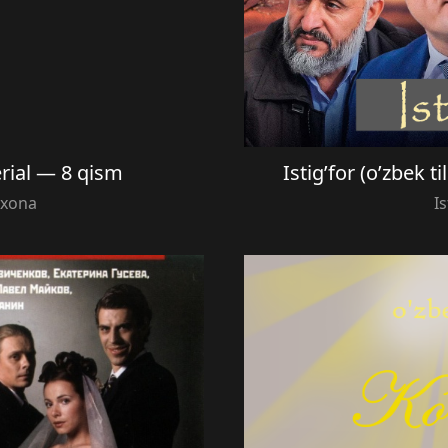
ial — 8 qism
Istig’for (o’zbek t
xona
Is