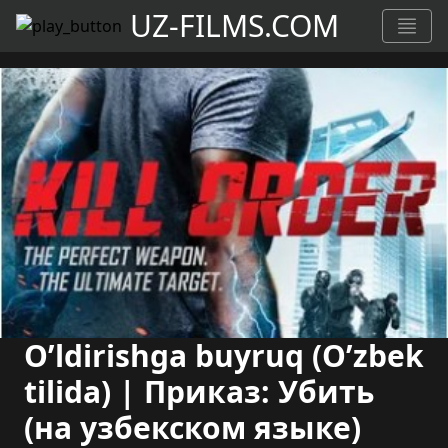
UZ-FILMS.COM
O’ldirishga buyruq (O’zbek
tilida) | Приказ: Убить
(на узбекском языке)