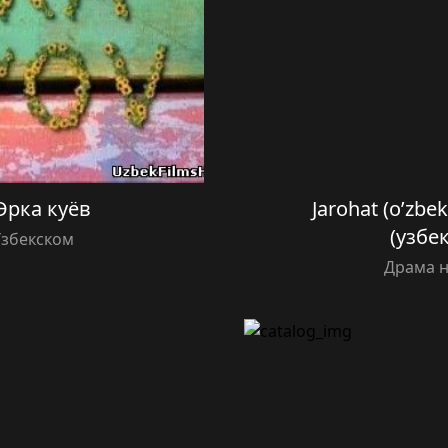
 Эрка куёв
Jarohat (o’zbe
(узбе
Узбекском
Драма н