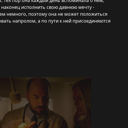
 тех пор она каждый день вспоминала о нем,
и наконец исполнить свою давнюю мечту -
сем немного, поэтому она не может положиться
вать напролом, а по пути к ней присоединяются