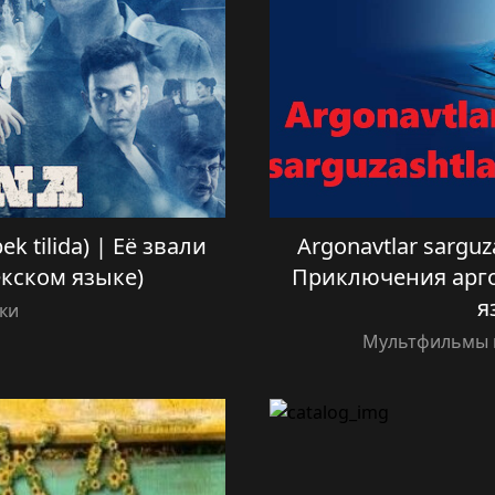
k tilida) | Её звали
Argonavtlar sarguzas
екском языке)
Приключения арго
я
ки
Мультфильмы н