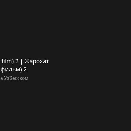
k film) 2 | Жарохат
кфильм) 2
а Узбекском