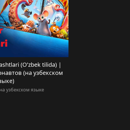
htlari (O’zbek tilida) |
навтов (на узбекском
зыке)
а узбекском языке