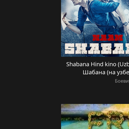
Shabana Hind kino (Uzbe
Шабана (на узб
Боеви