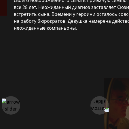
своего новорожденного сына в приемную семью. С
все 28 лет. Неожиданный диагноз заставляет Сюз
встретить сына. Времени у героини осталось сов
на работу бюрократов. Девушка намерена действо
неожиданные компаньоны.