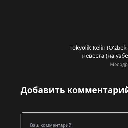
Tokyolik Kelin (O’zbek
невеста (на узб
Мелодр
Добавить комментари