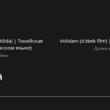
 tilida) | Токийская
Volidam (o’zbek film
екском языке)
Драма н
амы
й