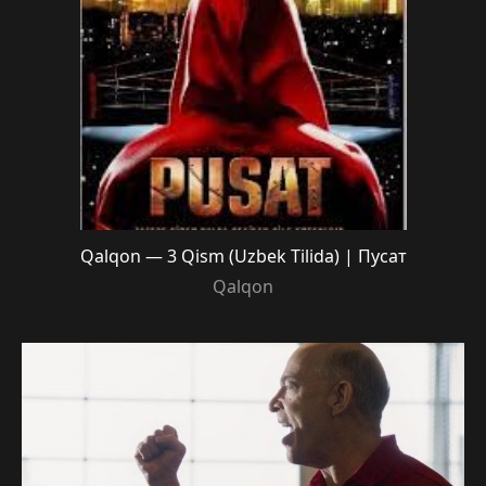
Qalqon — 3 Qism (Uzbek Tilida) | Пусат
Qalqon