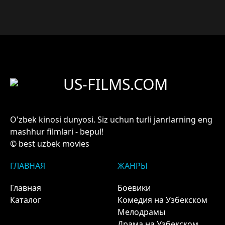
US-FILMS.COM
O'zbek kinosi dunyosi. Siz uchun turli janrlarning eng
mashhur filmlari - bepul!
© best uzbek movies
ГЛАВНАЯ
ЖАНРЫ
Главная
Боевики
Каталог
Комедия на Узбекском
Мелодрамы
Драма на Узбекском