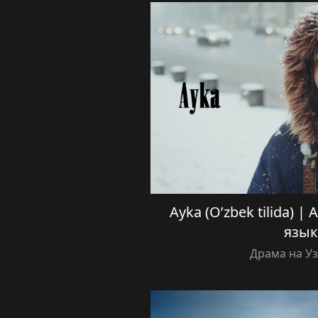
Ayka (O’zbek tilida) |
язык
Драма на У