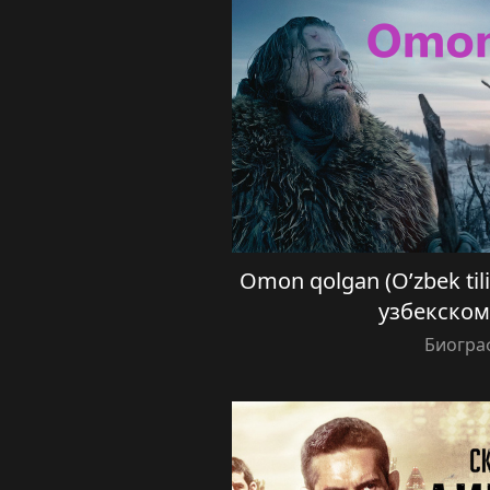
Omon qolgan (O’zbek ti
узбекском
Биогра