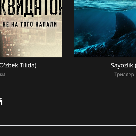
O’zbek Tilida)
Sayozlik 
ки
Триллер 
й