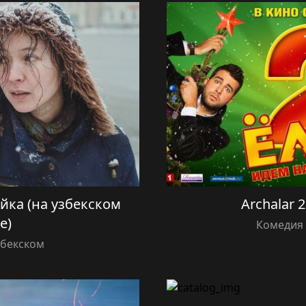
 Айка (на узбекском
Archalar 2
е)
Комедия 
збекском