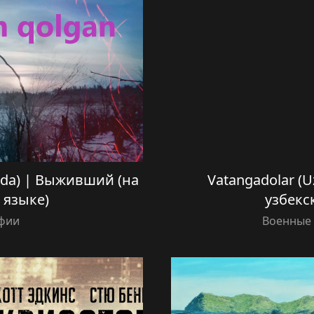
lida) | Выживший (на
Vatangadolar (Uz
 языке)
узбекс
фии
Военные 