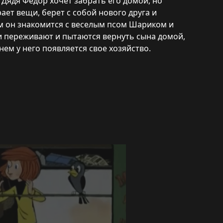
 Дядя Федор хочет забрать его домой, но
ает вещи, берет с собой нового друга и
м он знакомится с веселым псом Шариком и
 переживают и пытаются вернуть сына домой,
нем у него появляется свое хозяйство.