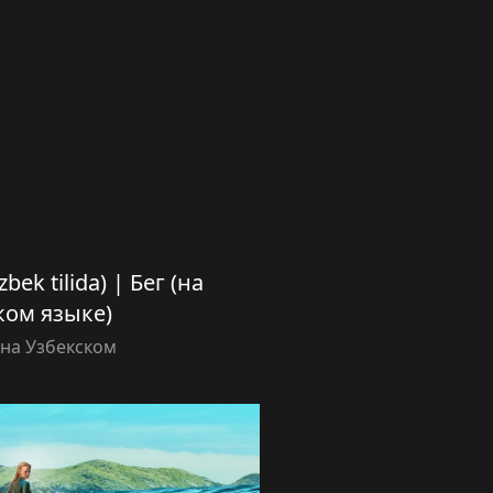
bek tilida) | Бег (на
ком языке)
на Узбекском