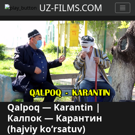
UZ-FILMS.COM
Qalpoq — Karantin |
Калпок — Карантин
(hajviy ko’rsatuv)