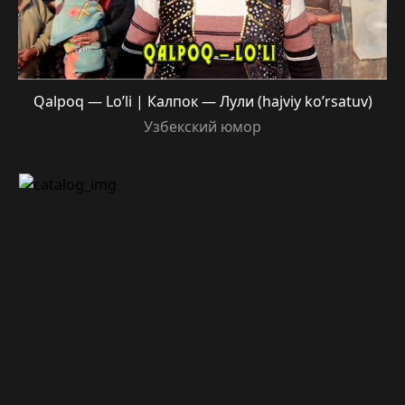
Qalpoq — Lo’li | Калпок — Лули (hajviy ko’rsatuv)
Узбекский юмор