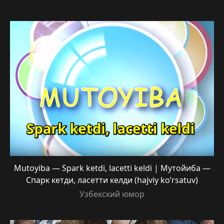
Mutoyiba — Spark ketdi, lacetti keldi | Мутойиба —
Спарк кетди, ласетти келди (hajviy ko’rsatuv)
Узбекский юмор