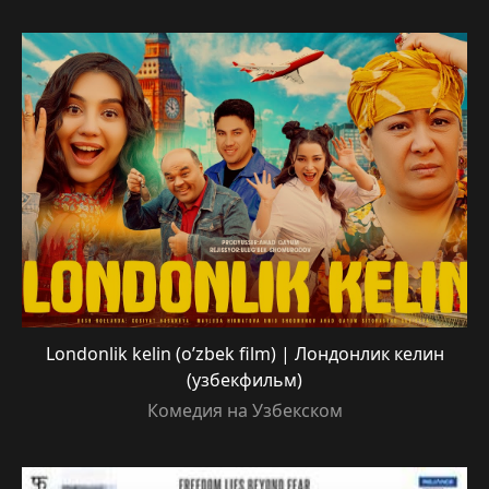
Londonlik kelin (o’zbek film) | Лондонлик келин
(узбекфильм)
Комедия на Узбекском