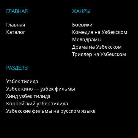
ГЛАВНАЯ
ЖАНРЫ
Главная
Боевики
Каталог
Комедия на Узбекском
Мелодрамы
Драма на Узбекском
Триллер на Узбекском
РАЗДЕЛЫ
Узбек тилида
Узбек кино — узбек фильмы
Хинд узбек тилида
Коррейский узбек тилида
Узбекские фильмы на русском языке