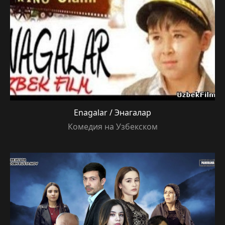
Enagalar / Энагалар
Комедия на Узбекском