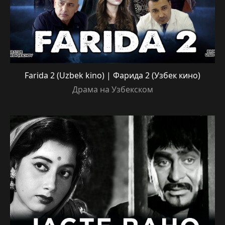
Farida 2 (Uzbek kino) | Фарида 2 (Узбек кино)
Драма на Узбекском