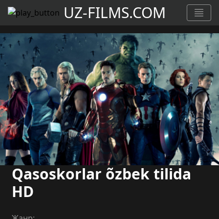
UZ-FILMS.COM
Qasoskorlar õzbek tilida
HD
Жанр: