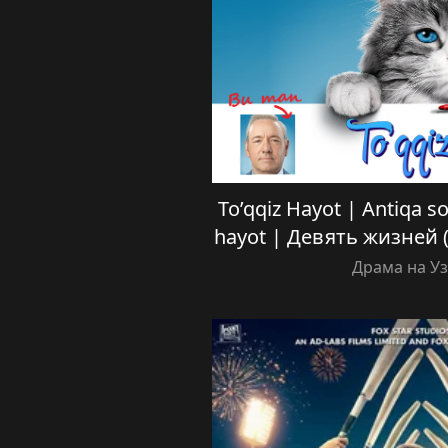
To’qqiz Hayot | Antiqa sov
hayot | Девять жизней 
Драма на У