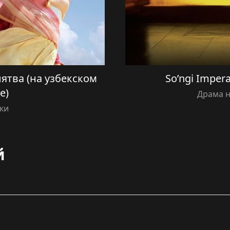
 Клятва (на узбекском
So’ngi Impera
е)
Драма н
ки
й