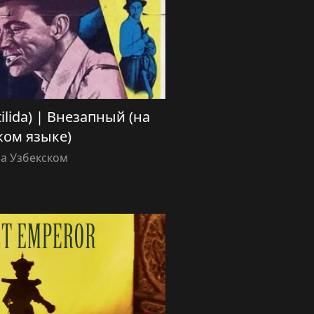
tilida) | Внезапный (на
ком языке)
а Узбекском