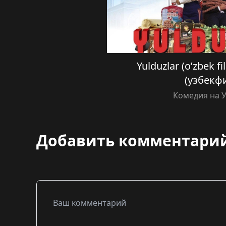
Yulduzlar (o’zbek 
(узбекф
Комедия на 
Добавить комментари