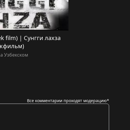
ek film) | Сунгги лахза
екфильм)
а Узбекском
Все комментарии проходят модерацию*