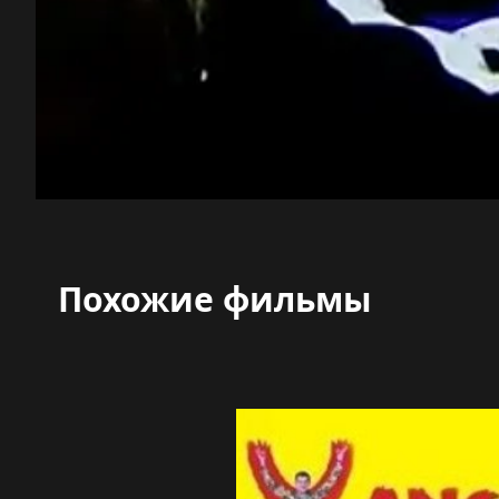
Похожие фильмы