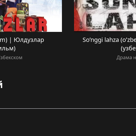
film) | Юлдузлар
So’nggi lahza (o’zb
ильм)
(узб
Узбекском
Драма н
й