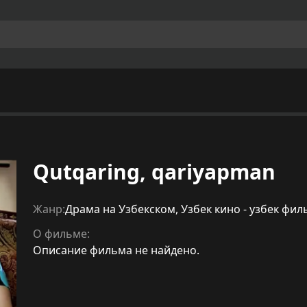
Qutqaring, qariyapman
Жанр:
Драма на Узбекском
,
Узбек кино - узбек фи
О фильме:
Описание фильма не найдено.