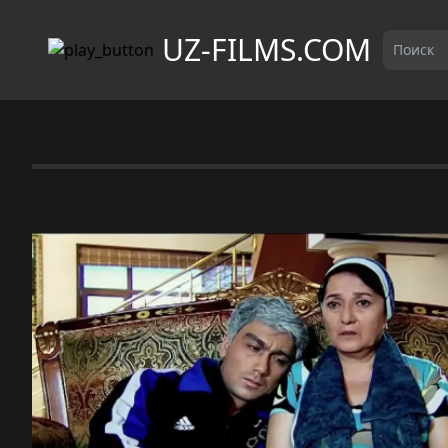
UZ-FILMS.COM