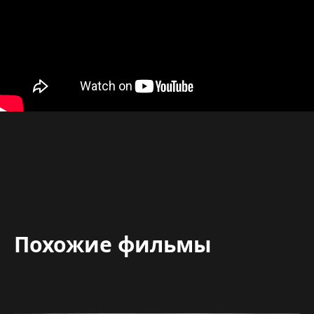
Похожие фильмы