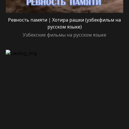
Ревность памяти | Хотира рашки (узбекфильм на
русском языке)
Узбекские фильмы на русском языке