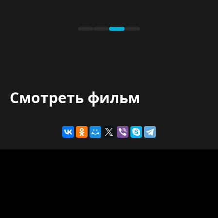
Смотреть фильм