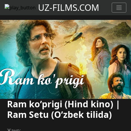
UZ-FILMS.COM
Ram ko’prigi (Hind kino) |
Ram Setu (O’zbek tilida)
Жанр: