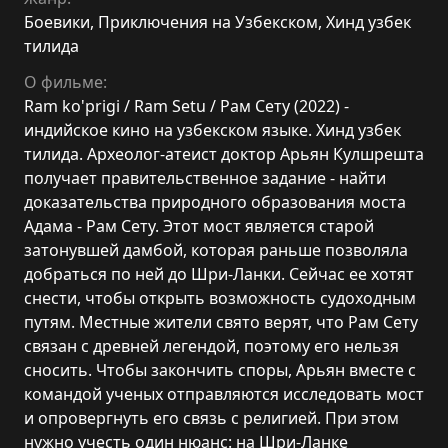
Боевики
,
Приключения на Узбекском
,
Хинд узбек
тилида
О фильме:
Ram ko'prigi / Ram Setu / Рам Сету (2022) -
индийское кино на узбекском языке. Хинд узбек
тилида. Археолог-атеист доктор Арьян Кулшрешта
получает правительственное задание - найти
доказательства природного образования моста
Адама - Рам Сету. Этот мост является старой
затонувшей дамбой, которая раньше позволяла
добраться по ней до Шри-Ланки. Сейчас ее хотят
снести, чтобы открыть возможность судоходным
путям. Местные жители свято верят, что Рам Сету
связан с древней легендой, поэтому его нельзя
сносить. Чтобы закончить споры, Арьян вместе с
командой ученых отправляются исследовать мост
и опровергнуть его связь с религией. При этом
нужно учесть один нюанс: на Шри-Ланке